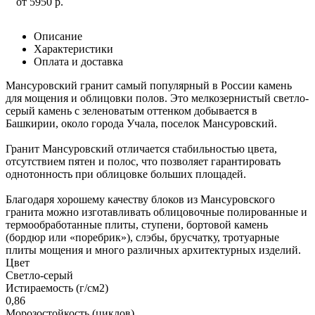
от
5950
р.
Описание
Характеристики
Оплата и доставка
Мансуровский гранит самый популярный в России камень
для мощения и облицовки полов. Это мелкозернистый светло-
серый камень с зеленоватым оттенком добывается в
Башкирии, около города Учала, поселок Мансуровский.
Гранит Мансуровский отличается стабильностью цвета,
отсутствием пятен и полос, что позволяет гарантировать
однотонность при облицовке больших площадей.
Благодаря хорошему качеству блоков из Мансуровского
гранита можно изготавливать облицовочные полированные и
термообработанные плиты, ступени, бортовой камень
(бордюр или «поребрик»), слэбы, брусчатку, тротуарные
плиты мощения и много различных архитектурных изделий.
Цвет
Светло-серый
Истираемость (г/см2)
0,86
Морозостойкость (циклов)