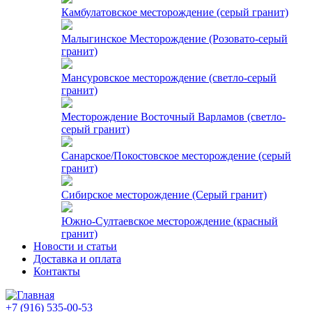
Камбулатовское месторождение (cерый гранит)
Малыгинское Месторождение (Розовато-серый
гранит)
Мансуровское месторождение (светло-серый
гранит)
Месторождение Восточный Варламов (светло-
серый гранит)
Санарское/Покостовское месторождение (серый
гранит)
Сибирское месторождение (Серый гранит)
Южно-Султаевское месторождение (красный
гранит)
Новости и статьи
Доставка и оплата
Контакты
+7 (916) 535-00-53