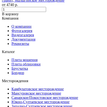
гранит, Малыгинское Месторождение
от
4740
р.
В корзину
Компания
О компании
Фотогалерея
Видеогалерея
Документация
Реквизиты
Каталог
Плита мощения
Плита облицовки
Брусчатка
Бордюр
Месторождения
Камбулатовское месторождение
Мансуровское месторождение
Санарское/Покостовское месторождение
Южно-Султаевское месторождение
Западно-Султаевское месторождение