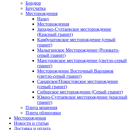
Бордюр
Брусчатка
Месторождения
Назад
Месторождения
Западно-Султаевское месторождение
(Красный гранит)
Камбулатовское месторождение (cерый
гранит)
Малыгинское Месторождение (Розовато-
серый гранит)
Мансуровское месторождение (светло-серый
гранит)
Месторождение Восточный Варламов
(светло-серый гранит)
Санарское/Покостовское месторождение
(серый гранит)
Сибирское месторождение (Серый гранит)
Южно-Султаевское месторождение (красный
гранит)
Плита мощения
Плита облицовки
Месторождения
Новости и статьи
Доставка и оплата