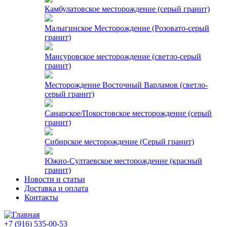
Камбулатовское месторождение (cерый гранит)
Малыгинское Месторождение (Розовато-серый
гранит)
Мансуровское месторождение (светло-серый
гранит)
Месторождение Восточный Варламов (светло-
серый гранит)
Санарское/Покостовское месторождение (серый
гранит)
Сибирское месторождение (Серый гранит)
Южно-Султаевское месторождение (красный
гранит)
Новости и статьи
Доставка и оплата
Контакты
+7 (916) 535-00-53