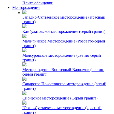
Плита облицовки
Месторождения
Западно-Султаевское месторождение (Красный
гранит)
Камбулатовское месторождение (cерый гранит)
Малыгинское Месторождение (Розовато-серый
гранит)
Мансуровское месторождение (светло-серый
гранит)
Месторождение Восточный Варламов (светло-
серый гранит)
Санарское/Покостовское месторождение (серый
гранит)
Сибирское месторождение (Серый гранит)
Южно-Султаевское месторождение (красный
гранит)