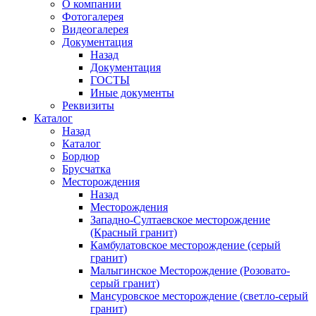
О компании
Фотогалерея
Видеогалерея
Документация
Назад
Документация
ГОСТЫ
Иные документы
Реквизиты
Каталог
Назад
Каталог
Бордюр
Брусчатка
Месторождения
Назад
Месторождения
Западно-Султаевское месторождение
(Красный гранит)
Камбулатовское месторождение (cерый
гранит)
Малыгинское Месторождение (Розовато-
серый гранит)
Мансуровское месторождение (светло-серый
гранит)