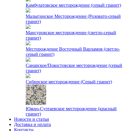
Камбулатовское месторождение (cерый гранит)
Малыгинское Месторождение (Розовато-серый
гранит)
Мансуровское месторождение (светло-серый
гранит)
Месторождение Восточный Варламов (светло-
серый гранит)
Санарское/Покостовское месторождение (серый
гранит)
Сибирское месторождение (Серый гранит)
Южно-Султаевское месторождение (красный
гранит)
Новости и статьи
Доставка и оплата
Контакты