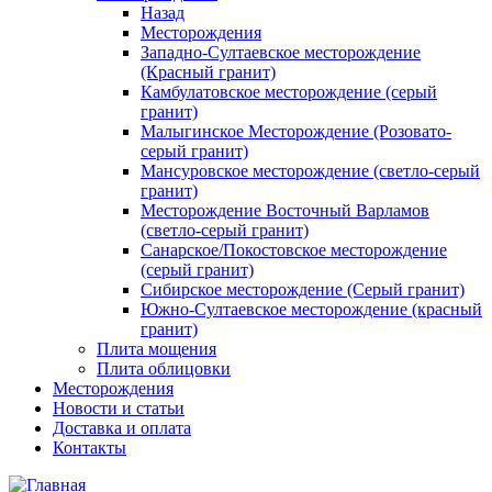
Назад
Месторождения
Западно-Султаевское месторождение
(Красный гранит)
Камбулатовское месторождение (cерый
гранит)
Малыгинское Месторождение (Розовато-
серый гранит)
Мансуровское месторождение (светло-серый
гранит)
Месторождение Восточный Варламов
(светло-серый гранит)
Санарское/Покостовское месторождение
(серый гранит)
Сибирское месторождение (Серый гранит)
Южно-Султаевское месторождение (красный
гранит)
Плита мощения
Плита облицовки
Месторождения
Новости и статьи
Доставка и оплата
Контакты