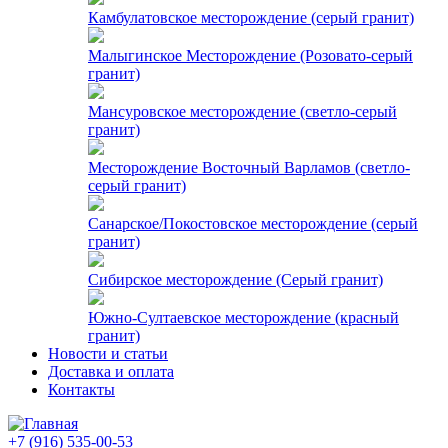
Камбулатовское месторождение (cерый гранит)
Малыгинское Месторождение (Розовато-серый
гранит)
Мансуровское месторождение (светло-серый
гранит)
Месторождение Восточный Варламов (светло-
серый гранит)
Санарское/Покостовское месторождение (серый
гранит)
Сибирское месторождение (Серый гранит)
Южно-Султаевское месторождение (красный
гранит)
Новости и статьи
Доставка и оплата
Контакты
+7 (916) 535-00-53