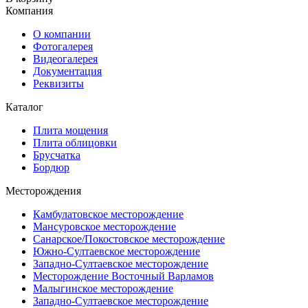
Компания
О компании
Фотогалерея
Видеогалерея
Документация
Реквизиты
Каталог
Плита мощения
Плита облицовки
Брусчатка
Бордюр
Месторождения
Камбулатовское месторождение
Мансуровское месторождение
Санарское/Покостовское месторождение
Южно-Султаевское месторождение
Западно-Султаевское месторождение
Месторождение Восточный Варламов
Малыгинское месторождение
Западно-Султаевское месторождение