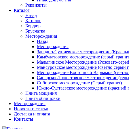
Реквизиты
Каталог
Назад
Каталог
Бордюр
Брусчатка
Месторождения
Назад
Месторождения
Западно-Султаевское месторождение (Красны
Камбулатовское месторождение (cерый гранит
Малыгинское Месторождение (Розовато-серый
Мансуровское месторождение (светло-серый г
Месторождение Восточный Варламов (светло-
Санарское/Покостовское месторождение (серы
Сибирское месторождение (Серый гранит)
Южно-Султаевское месторождение (красный 
Плита мощения
Плита облицовки
Месторождения
Новости и статьи
Доставка и оплата
Контакты