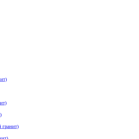
ит)
ит)
)
 гранит)
нит)