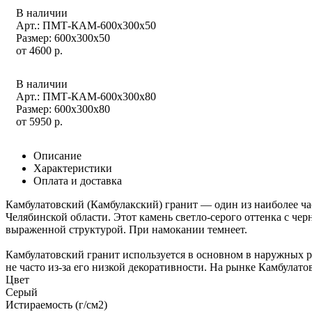
В наличии
Арт.: ПМТ-КАМ-600х300х50
Размер: 600x300x50
от
4600
р.
В наличии
Арт.: ПМТ-КАМ-600х300х80
Размер: 600x300x80
от
5950
р.
Описание
Характеристики
Оплата и доставка
Камбулатовский (Камбулакский) гранит — один из наиболее ча
Челябинской области. Этот камень светло-серого оттенка с ч
выраженной структурой. При намокании темнеет.
Камбулатовский гранит используется в основном в наружных р
не часто из-за его низкой декоративности. На рынке Камбулато
Цвет
Серый
Истираемость (г/см2)