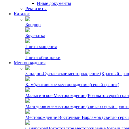
Иные документы
Реквизиты
Каталог
Бордюр
Брусчатка
Плита мощения
Плита облицовки
Месторождения
Западно-Султаевское месторождение (Красный гран
Камбулатовское месторождение (cерый гранит)
Малыгинское Месторождение (Розовато-серый гран
Мансуровское месторождение (светло-серый гранит
Месторождение Восточный Варламов (светло-серый
Санарское/Покостовское месторождение (серый гра