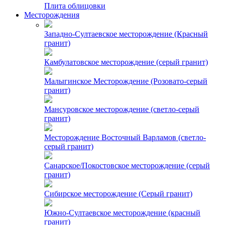
Плита облицовки
Месторождения
Западно-Султаевское месторождение (Красный
гранит)
Камбулатовское месторождение (cерый гранит)
Малыгинское Месторождение (Розовато-серый
гранит)
Мансуровское месторождение (светло-серый
гранит)
Месторождение Восточный Варламов (светло-
серый гранит)
Санарское/Покостовское месторождение (серый
гранит)
Сибирское месторождение (Серый гранит)
Южно-Султаевское месторождение (красный
гранит)