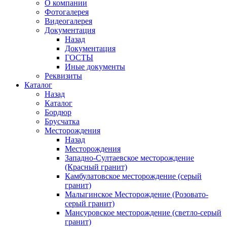
О компании
Фотогалерея
Видеогалерея
Документация
Назад
Документация
ГОСТЫ
Иные документы
Реквизиты
Каталог
Назад
Каталог
Бордюр
Брусчатка
Месторождения
Назад
Месторождения
Западно-Султаевское месторождение
(Красный гранит)
Камбулатовское месторождение (cерый
гранит)
Малыгинское Месторождение (Розовато-
серый гранит)
Мансуровское месторождение (светло-серый
гранит)