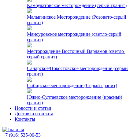
Камбулатовское месторождение (cерый гранит)
Малыгинское Месторождение (Розовато-серый
гранит)
Мансуровское месторождение (светло-серый
гранит)
Месторождение Восточный Варламов (светло-
серый гранит)
Санарское/Покостовское месторождение (серый
гранит)
Сибирское месторождение (Серый гранит)
Южно-Султаевское месторождение (красный
гранит)
Новости и статьи
Доставка и оплата
Контакты
+7 (916) 535-00-53