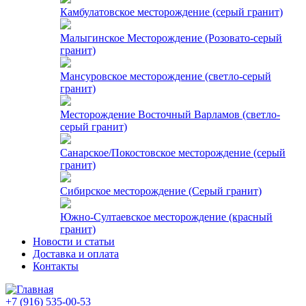
Камбулатовское месторождение (cерый гранит)
Малыгинское Месторождение (Розовато-серый
гранит)
Мансуровское месторождение (светло-серый
гранит)
Месторождение Восточный Варламов (светло-
серый гранит)
Санарское/Покостовское месторождение (серый
гранит)
Сибирское месторождение (Серый гранит)
Южно-Султаевское месторождение (красный
гранит)
Новости и статьи
Доставка и оплата
Контакты
+7 (916) 535-00-53