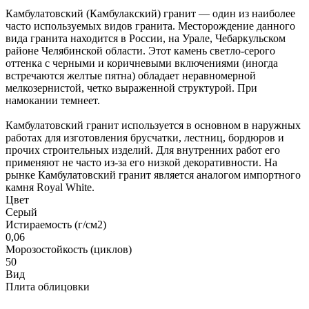
Камбулатовский (Камбулакский) гранит — один из наиболее
часто используемых видов гранита. Месторождение данного
вида гранита находится в России, на Урале, Чебаркульском
районе Челябинской области. Этот камень светло-серого
оттенка с черными и коричневыми включениями (иногда
встречаются желтые пятна) обладает неравномерной
мелкозернистой, четко выраженной структурой. При
намокании темнеет.
Камбулатовский гранит используется в основном в наружных
работах для изготовления брусчатки, лестниц, бордюров и
прочих строительных изделий. Для внутренних работ его
применяют не часто из-за его низкой декоративности. На
рынке Камбулатовский гранит является аналогом импортного
камня Royal White.
Цвет
Серый
Истираемость (г/см2)
0,06
Морозостойкость (циклов)
50
Вид
Плита облицовки