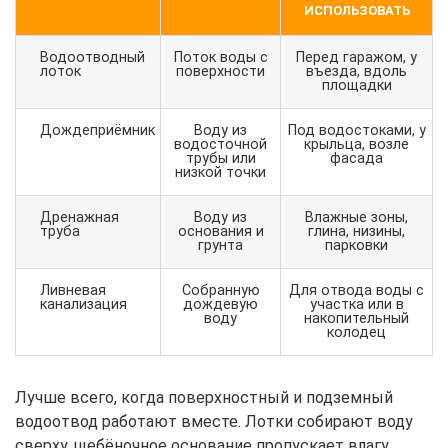
ИСПОЛЬЗОВАТЬ
Водоотводный
Поток воды с
Перед гаражом, у
лоток
поверхности
въезда, вдоль
площадки
Дождеприёмник
Воду из
Под водостоками, у
водосточной
крыльца, возле
трубы или
фасада
низкой точки
Дренажная
Воду из
Влажные зоны,
труба
основания и
глина, низины,
грунта
парковки
Ливневая
Собранную
Для отвода воды с
канализация
дождевую
участка или в
воду
накопительный
колодец
Лучше всего, когда поверхностный и подземный
водоотвод работают вместе. Лотки собирают воду
сверху, щебёночное основание пропускает влагу