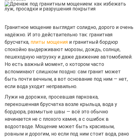
Варламов (свет
Санарское/Пок
месторождение 
Гранитное мощение выглядит солидно, дорого и очень
надёжно. И это действительно так: гранитная
Сибирское мес
брусчатка,
плиты мощения
и гранитный бордюр
(Серый гранит)
спокойно выдерживают морозы, дождь, солнце,
пешеходную нагрузку и даже движение автомобилей.
Южно-Султаевс
Но есть важный момент, о котором часто
месторождение
вспоминают слишком поздно: сам гранит может
гранит)
быть почти вечным, а вот основание под ним — нет,
если вода уходит неправильно.
Лужи на дорожке, просевшая парковка,
перекошенная брусчатка возле крыльца, вода у
бордюра, размытые швы — всё это обычно
начинается не с плохого камня, а с ошибок в
водоотводе. Мощение может быть красивым,
ровным и дорогим, но если под ним стоит вода, рано