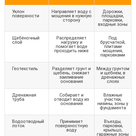
Уклон
Направляет воду с
Дорожки,
поверхности
мощения в нужную
площадки,
сторону
парковки,
входные зоны
Щебёночный
Распределяет
Под
слой
нагрузку и
брусчаткой,
помогает воде
плитами
проходить ниже
мощения,
парковками
Геотекстиль
Разделяет грунт и
Между грунтом
щебень, снижает
и щебнем, в
заиливание
дренажных
основания
слоях
Дренажная
Собирает и
Влажные
труба
отводит воду из
участки,
основания
низины, зоны у
фундамента
Водоотводный
Принимает
Въезды,
лоток
поверхностную
парковки,
воду
крыльцо,
гаражные зоны