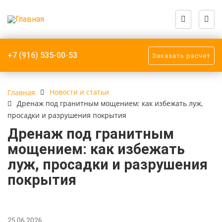
Назад
Назад
Назад
Назад
О компании
Каталог
Документация
Месторождения
+7 (916) 535-00-53
Заказать расчет
О компании
Бордюр
ГОСТЫ
Западно-Султае
месторождение
гранит)
Фотогалерея
Брусчатка
Иные документ
Новости и статьи
Главная
Дренаж под гранитным мощением: как избежать луж,
Камбулатовско
Видеогалерея
Месторождения
просадки и разрушения покрытия
(cерый гранит)
Дренаж под гранитным
Документация
Плита мощения
Малыгинское М
мощением: как избежать
(Розовато-серы
луж, просадки и разрушения
Реквизиты
Плита облицовки
покрытия
Мансуровское 
(светло-серый г
Месторождение
25.06.2026