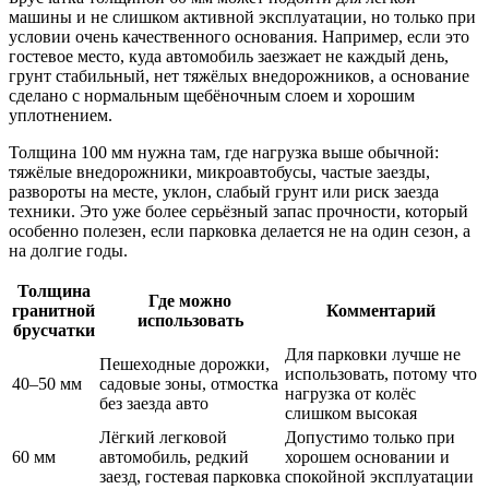
машины и не слишком активной эксплуатации, но только при
условии очень качественного основания. Например, если это
гостевое место, куда автомобиль заезжает не каждый день,
грунт стабильный, нет тяжёлых внедорожников, а основание
сделано с нормальным щебёночным слоем и хорошим
уплотнением.
Толщина 100 мм нужна там, где нагрузка выше обычной:
тяжёлые внедорожники, микроавтобусы, частые заезды,
развороты на месте, уклон, слабый грунт или риск заезда
техники. Это уже более серьёзный запас прочности, который
особенно полезен, если парковка делается не на один сезон, а
на долгие годы.
Толщина
Где можно
гранитной
Комментарий
использовать
брусчатки
Для парковки лучше не
Пешеходные дорожки,
использовать, потому что
40–50 мм
садовые зоны, отмостка
нагрузка от колёс
без заезда авто
слишком высокая
Лёгкий легковой
Допустимо только при
60 мм
автомобиль, редкий
хорошем основании и
заезд, гостевая парковка
спокойной эксплуатации