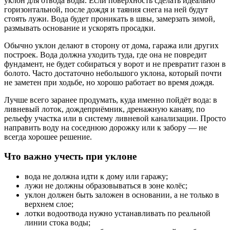
уклон для отвода воды. Если поверхность сделать идеально
горизонтальной, после дождя и таяния снега на ней будут
стоять лужи. Вода будет проникать в швы, замерзать зимой,
размывать основание и ускорять просадки.
Обычно уклон делают в сторону от дома, гаража или других
построек. Вода должна уходить туда, где она не повредит
фундамент, не будет собираться у ворот и не превратит газон в
болото. Часто достаточно небольшого уклона, который почти
не заметен при ходьбе, но хорошо работает во время дождя.
Лучше всего заранее продумать, куда именно пойдёт вода: в
ливневый лоток, дождеприёмник, дренажную канаву, по
рельефу участка или в систему ливневой канализации. Просто
направить воду на соседнюю дорожку или к забору — не
всегда хорошее решение.
Что важно учесть при уклоне
вода не должна идти к дому или гаражу;
лужи не должны образовываться в зоне колёс;
уклон должен быть заложен в основании, а не только в
верхнем слое;
лотки водоотвода нужно устанавливать по реальной
линии стока воды;