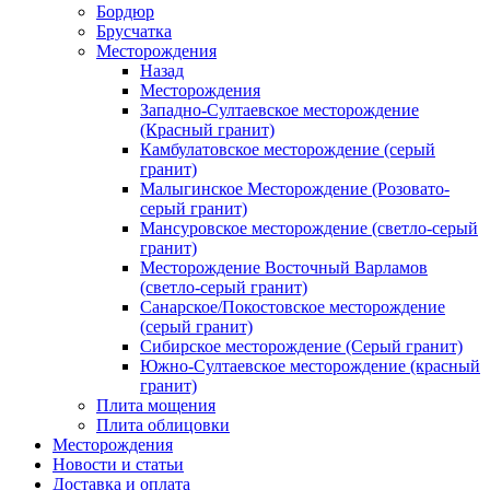
Бордюр
Брусчатка
Месторождения
Назад
Месторождения
Западно-Султаевское месторождение
(Красный гранит)
Камбулатовское месторождение (cерый
гранит)
Малыгинское Месторождение (Розовато-
серый гранит)
Мансуровское месторождение (светло-серый
гранит)
Месторождение Восточный Варламов
(светло-серый гранит)
Санарское/Покостовское месторождение
(серый гранит)
Сибирское месторождение (Серый гранит)
Южно-Султаевское месторождение (красный
гранит)
Плита мощения
Плита облицовки
Месторождения
Новости и статьи
Доставка и оплата