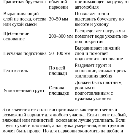
Гранитная брусчатка
обычной
принимающее нагрузку от
парковки
автомобиля
Выравнивающий
Позволяет точно
слой из песка, отсева
30–50 мм
выставить брусчатку по
или сухой смеси
высоте и уклону
Распределяет нагрузку и
Щебёночное
200–300 мм
помогает воде уходить из-
основание
под покрытия
Выравнивает нижний
Песчаная подготовка
50–100 мм
слой и помогает
подготовить основание
Разделяет грунт и
По всей
Геотекстиль
основание, снижает риск
площади
заиливания щебня
Должен быть плотным,
Основа
ровным и
Уплотнённый грунт
площадки
подготовленным с
нужным уклоном
Эти значения не стоит воспринимать как единственный
возможный вариант для любого участка. Если грунт слабый,
влажный или глинистый, основание лучше усиливать. Если
грунт сухой и плотный, а нагрузка умеренная, конструкция
может быть проще. Но для парковки экономить на щебне и