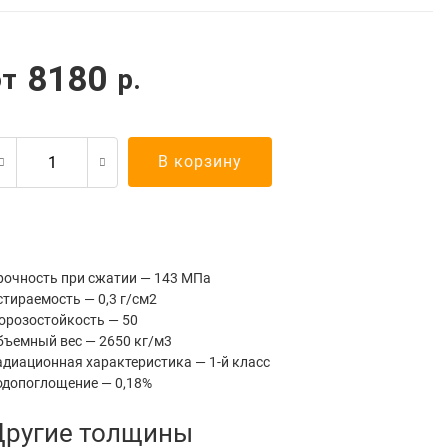
8180
от
р.
В корзину
рочность при сжатии — 143 МПа
стираемость — 0,3 г/см2
орозостойкость — 50
бъемный вес — 2650 кг/м3
адиационная характеристика — 1-й класс
одопоглощение — 0,18%
Другие толщины