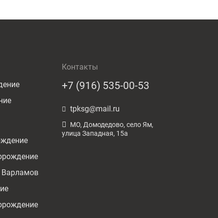
Контакты
дение
+7 (916) 535-00-53
ние
tpksg@mail.ru
МО, Домодедово, село Ям,
улица Западная, 15а
ождение
орождение
 Варламов
ие
орождение