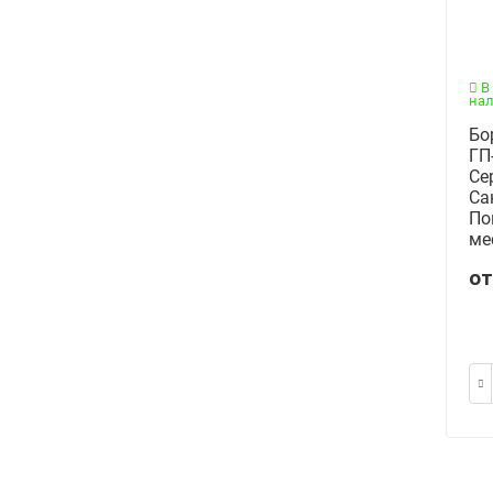
В
на
Бо
ГП
Се
Са
По
ме
о