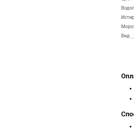
Водоп
Истир
Мороз
Вид
Опл
Спо