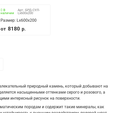
В
Арт.: БРД-СУЛ-
наличии
Lx600x200
Размер: Lx600x200
8180
от
р.
ивлекательный природный камень, который добывают на
деляется насыщенными оттенками серого и розового, а
ими интересный рисунок на поверхности.
гматическим породам и содержит такие минералы, как
 и устойчивость к внешним воздействиям, полевой шпат