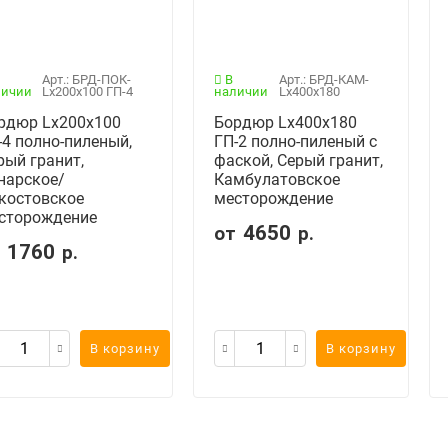
Арт.: БРД-ПОК-
В
Арт.: БРД-КАМ-
личии
Lx200x100 ГП-4
наличии
Lx400x180
рдюр Lx200x100
Бордюр Lx400x180
-4 полно-пиленый,
ГП-2 полно-пиленый с
рый гранит,
фаской, Серый гранит,
нарское/
Камбулатовское
костовское
месторождение
сторождение
4650
от
р.
1760
т
р.
В корзину
В корзину