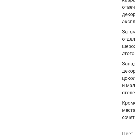
отвеч
декор
экспл
Затем
отдел
шерох
этого
Запад
декор
цокол
и мал
столе
Кроме
места
сочет
Цвет