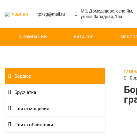
МО, Домодедово, село Ям,
tpksg@mail.ru
улица Западная, 15а
О КОМПАНИИ
КАТАЛОГ
МЕСТО
Главн
Бордюр
Бор
Бо
Брусчатка
гр
Плита мощения
Плита облицовки