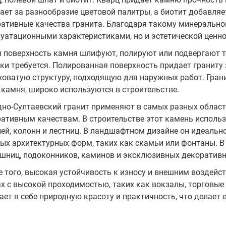
ает за разнообразие цветовой палитры, а биотит добавля
ативные качества гранита. Благодаря такому минерально
уатационными характеристиками, но и эстетической ценн
 поверхность камня шлифуют, полируют или подвергают те
ки требуется. Полированная поверхность придает граниту
оватую структуру, подходящую для наружных работ. Грани
 камня, широко используются в строительстве.
но-Султаевский гранит применяют в самых разных областя
ативным качествам. В строительстве этот камень исполь
ей, колонн и лестниц. В ландшафтном дизайне он идеальн
ых архитектурных форм, таких как скамьи или фонтаны. В
шниц, подоконников, каминов и эксклюзивных декоративн
 того, высокая устойчивость к износу и внешним воздейс
х с высокой проходимостью, таких как вокзалы, торговые
ает в себе природную красоту и практичность, что делает