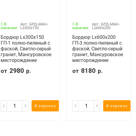
В
Арт.: БРД-МАН-
В
Арт.: БРД-МАН-
наличии
Lх300х150
наличии
Lx600x200
Бордюр Lx300x150
Бордюр Lx600x200
ГП-1 полно-пиленый с
ГП-3 полно-пиленый с
фаской, Светло-серый
фаской, Светло-серый
гранит, Мансуровское
гранит, Мансуровское
месторождение
месторождение
2980
8180
от
р.
от
р.
В корзину
В корзину