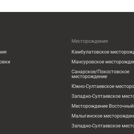
Месторождения
ния
Камбулатовское месторож
овки
Мансуровское месторожде
Санарское/Покостовское
месторождение
Южно-Султаевское местор
Западно-Султаевское мест
Месторождение Восточный
Малыгинское месторожден
Западно-Султаевское мест