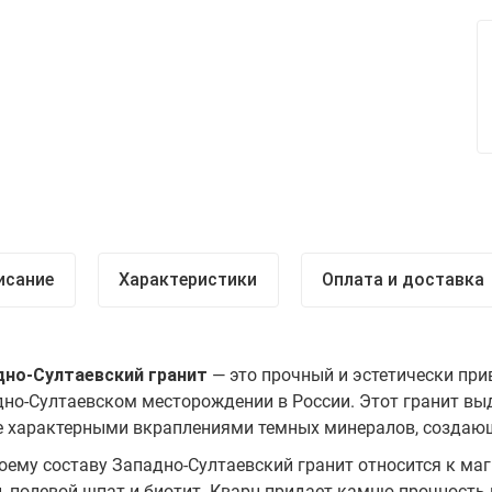
исание
Характеристики
Оплата и доставка
дно-Султаевский гранит
— это прочный и эстетически пр
но-Султаевском месторождении в России. Этот гранит вы
 характерными вкраплениями темных минералов, создающ
оему составу Западно-Султаевский гранит относится к ма
, полевой шпат и биотит. Кварц придает камню прочность