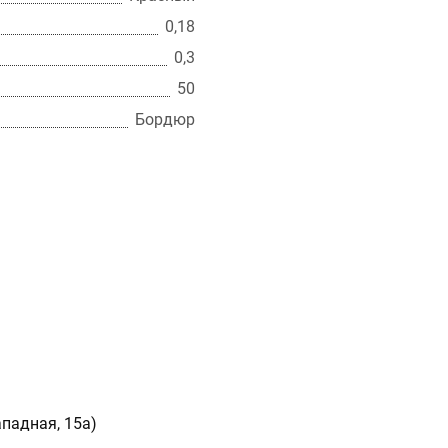
0,18
0,3
50
Бордюр
ападная, 15а)