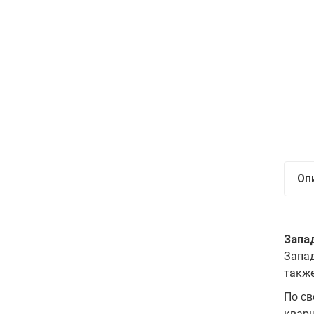
Оп
Запа
Запад
также
По св
кварц