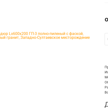
П
И
М
О
Р
В