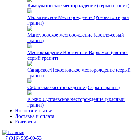
Камбулатовское месторождение (cерый гранит)
Малыгинское Месторождение (Розовато-серый
гранит)
Мансуровское месторождение (светло-серый
гранит)
Месторождение Восточный Варламов (светло-
серый гранит)
Санарское/Покостовское месторождение (серый
гранит)
Сибирское месторождение (Серый гранит)
Южно-Султаевское месторождение (красный
гранит)
Новости и статьи
Доставка и оплата
Контакты
+7 (916) 535-00-53