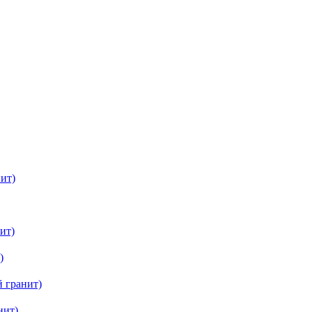
ит)
ит)
)
 гранит)
нит)