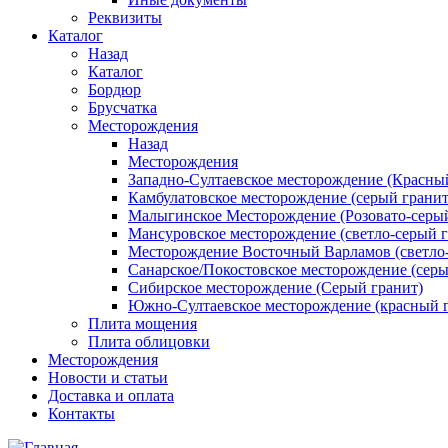
Реквизиты
Каталог
Назад
Каталог
Бордюр
Брусчатка
Месторождения
Назад
Месторождения
Западно-Султаевское месторождение (Красны
Камбулатовское месторождение (cерый гранит
Малыгинское Месторождение (Розовато-серый
Мансуровское месторождение (светло-серый г
Месторождение Восточный Варламов (светло-
Санарское/Покостовское месторождение (серы
Сибирское месторождение (Серый гранит)
Южно-Султаевское месторождение (красный 
Плита мощения
Плита облицовки
Месторождения
Новости и статьи
Доставка и оплата
Контакты