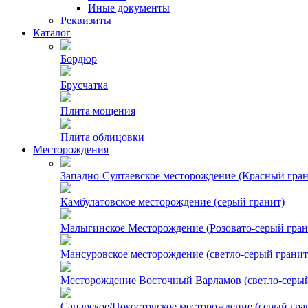
Иные документы
Реквизиты
Каталог
Бордюр
Брусчатка
Плита мощения
Плита облицовки
Месторождения
Западно-Султаевское месторождение (Красный гран
Камбулатовское месторождение (cерый гранит)
Малыгинское Месторождение (Розовато-серый гран
Мансуровское месторождение (светло-серый гранит
Месторождение Восточный Варламов (светло-серый
Санарское/Покостовское месторождение (серый гра