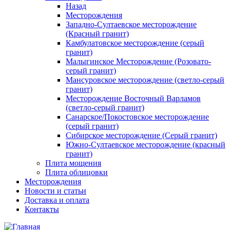
Назад
Месторождения
Западно-Султаевское месторождение
(Красный гранит)
Камбулатовское месторождение (cерый
гранит)
Малыгинское Месторождение (Розовато-
серый гранит)
Мансуровское месторождение (светло-серый
гранит)
Месторождение Восточный Варламов
(светло-серый гранит)
Санарское/Покостовское месторождение
(серый гранит)
Сибирское месторождение (Серый гранит)
Южно-Султаевское месторождение (красный
гранит)
Плита мощения
Плита облицовки
Месторождения
Новости и статьи
Доставка и оплата
Контакты