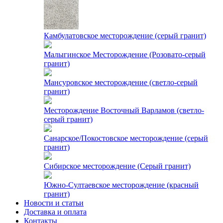
Камбулатовское месторождение (cерый гранит)
Малыгинское Месторождение (Розовато-серый
гранит)
Мансуровское месторождение (светло-серый
гранит)
Месторождение Восточный Варламов (светло-
серый гранит)
Санарское/Покостовское месторождение (серый
гранит)
Сибирское месторождение (Серый гранит)
Южно-Султаевское месторождение (красный
гранит)
Новости и статьи
Доставка и оплата
Контакты