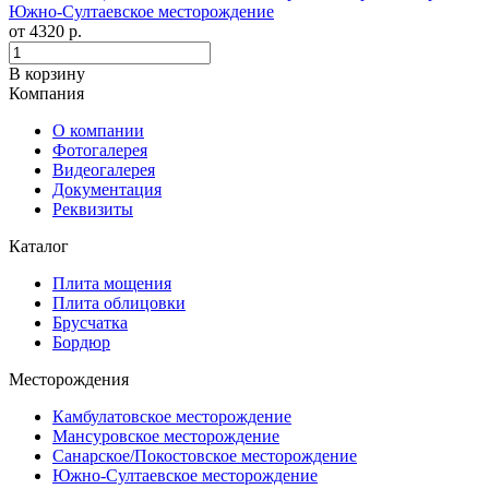
Южно-Султаевское месторождение
от
4320
р.
В корзину
Компания
О компании
Фотогалерея
Видеогалерея
Документация
Реквизиты
Каталог
Плита мощения
Плита облицовки
Брусчатка
Бордюр
Месторождения
Камбулатовское месторождение
Мансуровское месторождение
Санарское/Покостовское месторождение
Южно-Султаевское месторождение